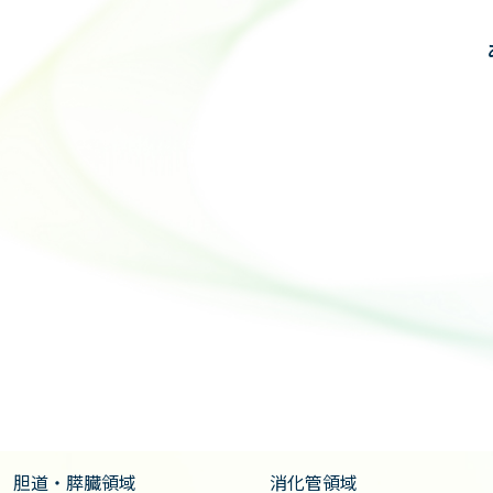
あいさつ
臨床
研究
教育・研修
スタッフ紹介
先輩医師の声
TOPICS
同窓会
教室見学・お問い合わせ
受診をご希望の方はこちら
胆道・膵臓領域
消化管領域