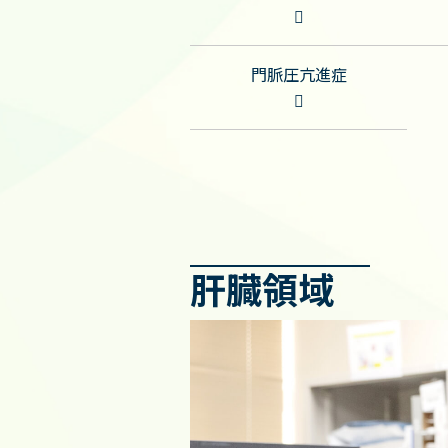
門脈圧亢進症
肝臓領域