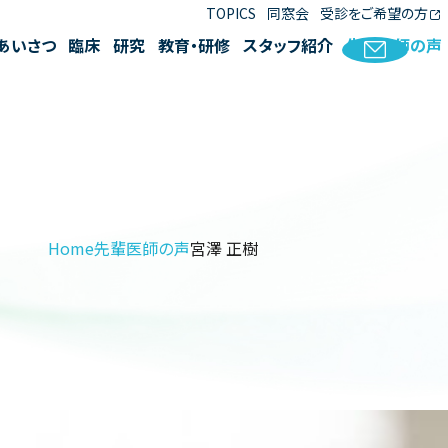
TOPICS
同窓会
受診をご希望の方
あいさつ
臨床
研究
教育・研修
スタッフ紹介
先輩医師の声
Home
先輩医師の声
宮澤 正樹