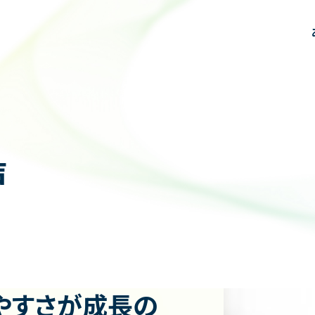
あいさつ
臨床
研究
教育・研修
スタッフ紹介
先輩医師の声
TOPICS
同窓会
教室見学・お問い合わせ
声
受診をご希望の方はこちら
やすさが成長の