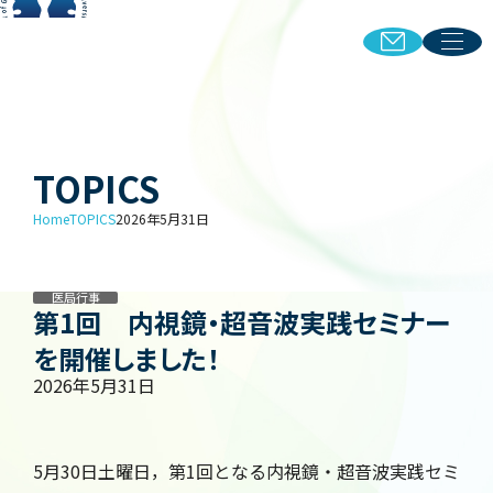
金沢大学附属病院 消化器内科
金沢大学附属病院 消化器内科
あいさつ
臨床
研究
教育・研修
TOPICS
スタッフ紹介
先輩医師の声
Home
TOPICS
2026年5月31日
TOPICS
同窓会
教室見学・お問い合わせ
受診をご希望の方はこちら
医局行事
第1回 内視鏡・超音波実践セミナー
を開催しました！
2026年5月31日
5月30日土曜日，第1回となる内視鏡・超音波実践セミ