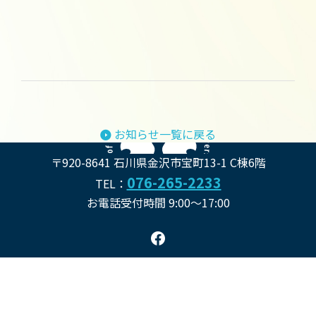
お知らせ一覧に戻る
金沢大学附属病院 
金沢大学附属病院 消
〒920-8641 石川県金沢市宝町13-1 C棟6階
076-265-2233
TEL：
お電話受付時間 9:00～17:00
食べ物が口に入ってから外に出るまで、おおよそ9メート
ルの道のり。その間に関わる器官や疾患は非常に多様
で、それぞれの患者さんに必要な支援も異なります。患者